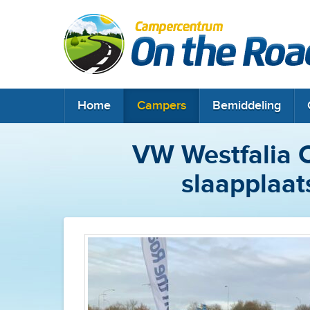
Home
Campers
Home
Campers
Bemiddeling
Bemiddeling
VW Westfalia C
Onderhoud & keuring
slaapplaats
Contact & locatie
Camperclub NKC