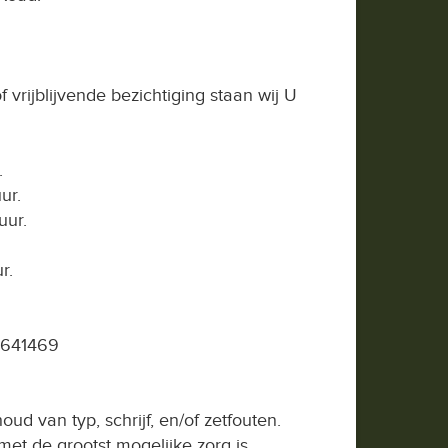
 vrijblijvende bezichtiging staan wij U
.
ur.
uur.
r.
-641469
ud van typ, schrijf, en/of zetfouten.
et de grootst mogelijke zorg is