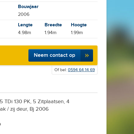
Bouwjaar
2006
Lengte
Breedte
Hoogte
4.98m
1.94m
1.99m
Neem contact op
Of bel:
0594 64 14 69
5 TDi 130 PK, 5 Zitplaatsen, 4
ak / zij deur, Bj 2006
o