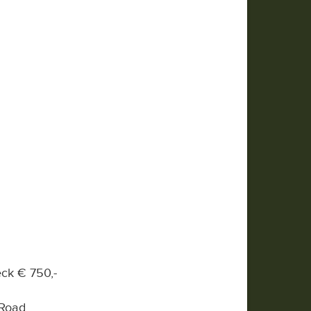
ck € 750,-
Road.