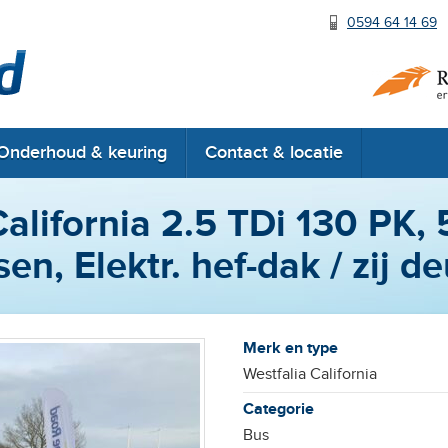
0594 64 14 69
RDW erkend
Onderhoud & keuring
Contact & locatie
alifornia 2.5 TDi 130 PK, 5
en, Elektr. hef-dak / zij d
Merk en type
Westfalia California
Categorie
Bus