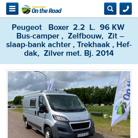
mpercentrum On The Road
Zoeken
Zoeken
Peugeot Boxer 2.2 L. 96 KW
Zoeken
Home
Bus-camper , Zelfbouw, Zit –
Campers
slaap-bank achter , Trekhaak , Hef-
dak, Zilver met. Bj. 2014
Bemiddeling
Onderhoud & keuring
Contact & locatie
Camperclub NKC