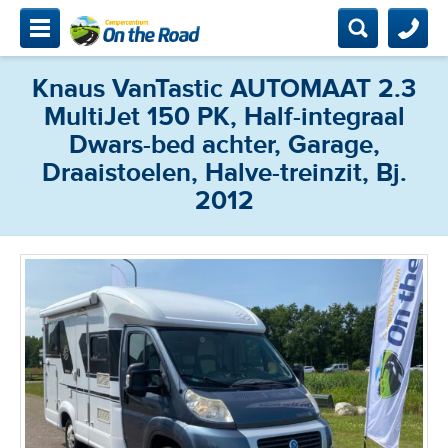
mpercentrum On The Road
Zoeken
Zoeken
Knaus VanTastic AUTOMAAT 2.3
Zoeken
Home
MultiJet 150 PK, Half-integraal
Campers
Dwars-bed achter, Garage,
Draaistoelen, Halve-treinzit, Bj.
Bemiddeling
2012
Onderhoud & keuring
Contact & locatie
Camperclub NKC