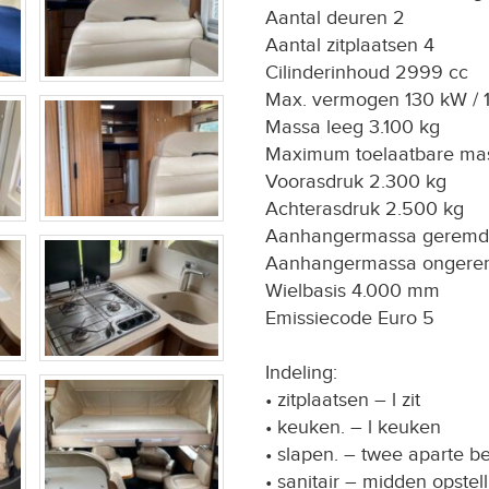
Aantal deuren 2
Aantal zitplaatsen 4
Cilinderinhoud 2999 cc
Max. vermogen 130 kW / 
Massa leeg 3.100 kg
Maximum toelaatbare ma
Voorasdruk 2.300 kg
Achterasdruk 2.500 kg
Aanhangermassa geremd 
Aanhangermassa ongere
Wielbasis 4.000 mm
Emissiecode Euro 5
Indeling:
• zitplaatsen – l zit
• keuken. – l keuken
• slapen. – twee aparte 
• sanitair – midden opstel