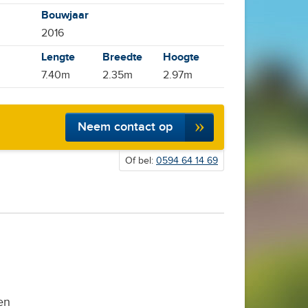
Bouwjaar
2016
Lengte
Breedte
Hoogte
7.40m
2.35m
2.97m
Neem contact op
Of bel:
0594 64 14 69
en