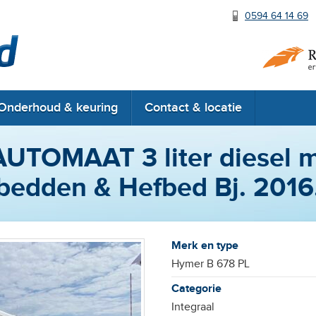
0594 64 14 69
RDW erkend
Onderhoud & keuring
Contact & locatie
UTOMAAT 3 liter diesel me
bedden & Hefbed Bj. 2016
Merk en type
Hymer B 678 PL
Categorie
Integraal