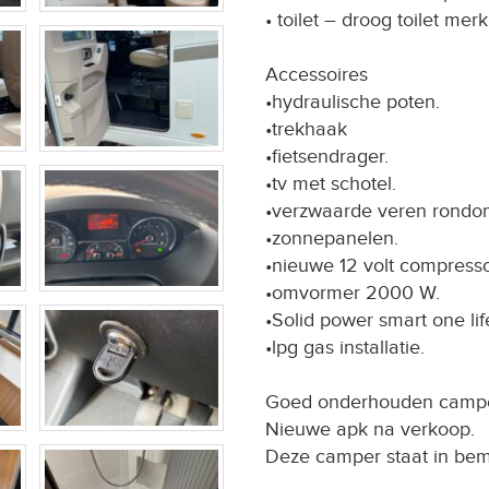
• toilet – droog toilet merk
Accessoires
•hydraulische poten.
•trekhaak
•fietsendrager.
•tv met schotel.
•verzwaarde veren rondo
•zonnepanelen.
•nieuwe 12 volt compresso
•omvormer 2000 W.
•Solid power smart one li
•lpg gas installatie.
Goed onderhouden camper
Nieuwe apk na verkoop.
Deze camper staat in bem