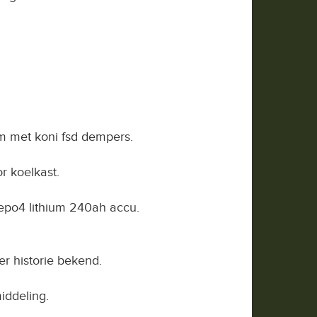
m met koni fsd dempers.
r koelkast.
fepo4 lithium 240ah accu.
 historie bekend.
iddeling.