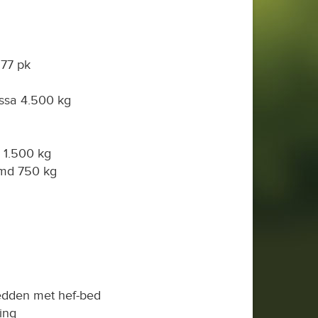
177 pk
ssa 4.500 kg
1.500 kg
md 750 kg
bedden met hef-bed
ling