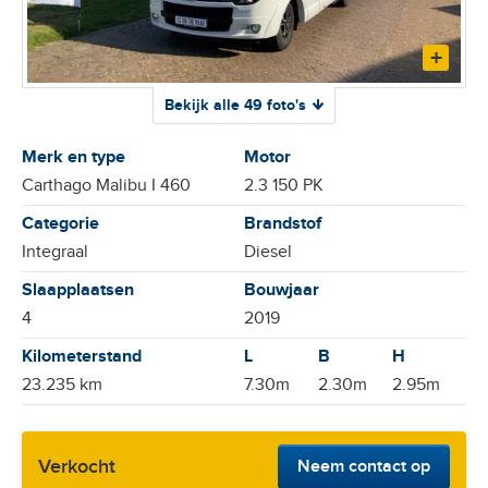
Bekijk alle 49 foto's
Merk en type
Motor
Carthago Malibu I 460
2.3 150 PK
Categorie
Brandstof
Integraal
Diesel
Slaapplaatsen
Bouwjaar
4
2019
Kilometerstand
23.235 km
7.30m
2.30m
2.95m
Verkocht
Neem contact op