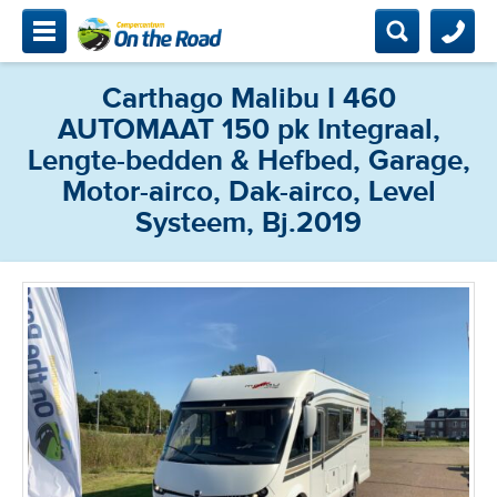
mpercentrum On The Road
Zoeken
Zoeken
Carthago Malibu I 460
Zoeken
Home
AUTOMAAT 150 pk Integraal,
Campers
Lengte-bedden & Hefbed, Garage,
Motor-airco, Dak-airco, Level
Bemiddeling
Systeem, Bj.2019
Onderhoud & keuring
Contact & locatie
Camperclub NKC