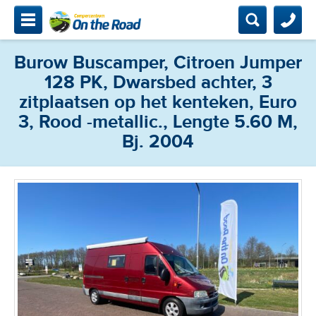
mpercentrum On The Road
Zoeken
Zoeken
Burow Buscamper, Citroen Jumper
Zoeken
Home
128 PK, Dwarsbed achter, 3
Campers
zitplaatsen op het kenteken, Euro
3, Rood -metallic., Lengte 5.60 M,
Bemiddeling
Bj. 2004
Onderhoud & keuring
Contact & locatie
Camperclub NKC