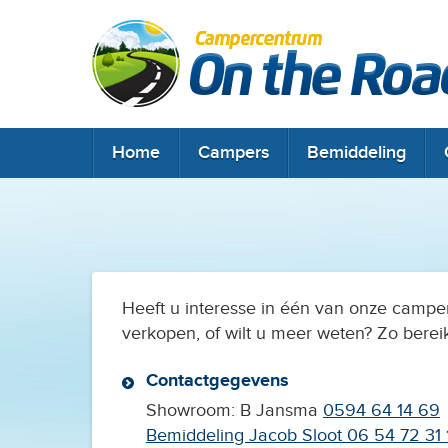
Home
Campers
Home
Campers
Bemiddeling
Bemiddeling
Onderhoud & keuring
Contact & locatie
Heeft u interesse in één van onze campe
Camperclub NKC
verkopen, of wilt u meer weten? Zo bereik
Contactgegevens
Showroom: B Jansma
0594 64 14 69
Bemiddeling Jacob Sloot
06 54 72 31 