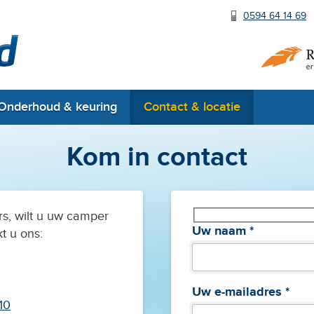
0594 64 14 69
RDW erkend
Onderhoud & keuring
Contact & locatie
Kom in contact
rs, wilt u uw camper
Uw naam *
t u ons:
Uw e-mailadres *
10