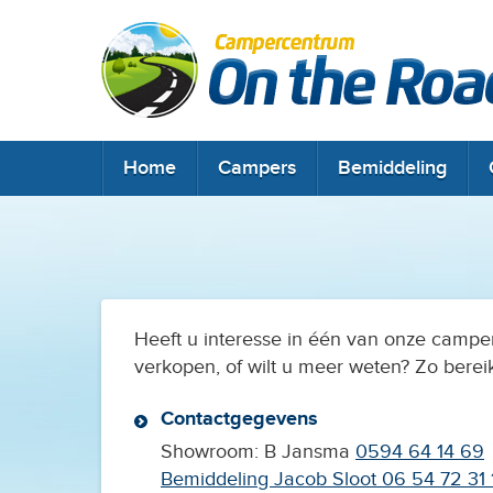
Home
Campers
Home
Campers
Bemiddeling
Bemiddeling
Onderhoud & keuring
Contact & locatie
Heeft u interesse in één van onze campe
Camperclub NKC
verkopen, of wilt u meer weten? Zo bereik
Contactgegevens
Showroom: B Jansma
0594 64 14 69
Bemiddeling Jacob Sloot
06 54 72 31 