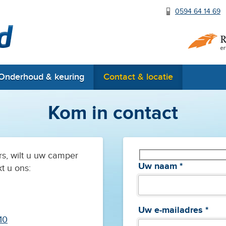
0594 64 14 69
RDW erkend
Onderhoud & keuring
Contact & locatie
Kom in contact
rs, wilt u uw camper
Uw naam *
t u ons:
Uw e-mailadres *
10